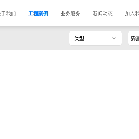
关于我们
工程案例
业务服务
新闻动态
加入
类型
新
建筑设计
市政设计
电力设计
商物粮储藏（冷库冷冻）
农林设计
勘察资质
水利设计
风景园林
土地规划
城乡规划
工程测绘
工程咨询
工程造价