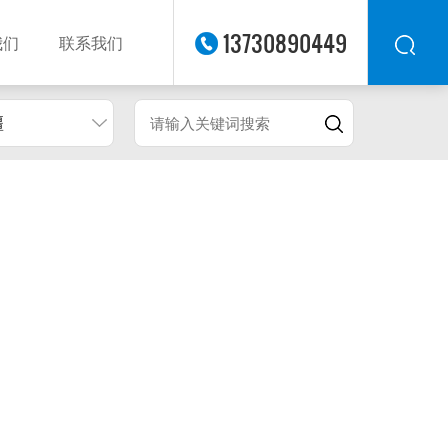
13730890449
我们
联系我们
疆
华东
华北
华南
华中
西南
西北
东南