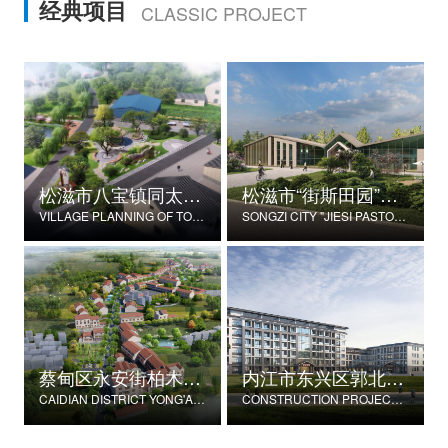
经典项目
CLASSIC PROJECT
松滋市八宝镇同太湖村村庄规划
松滋市“街斯田园”美丽乡村示范片建设项目
VILLAGE PLANNING OF TONGTAIHU VILLAGE, BABAO TOWN, SONGZI CITY
SONGZI CITY "JIESI PASTORAL" BEAUTIFUL RURAL DEMONSTRATION FILM CONSTRUCTION PROJECT
蔡甸区永安街柏木村郭家庄湾省级美丽乡村试点建设项目
内江市东兴区郭北养老服务中心建设项目
CAIDIAN DISTRICT YONG'AN STREET CYPRESS VILLAGE GUOJIAZHUANG BAY PROVINCIAL BEAUTIFUL VILLAGE PILOT CONSTRUCTION PROJECT
CONSTRUCTION PROJECT OF GUOBEI ELDERLY SERVICE CENTER IN DONGXING DISTRICT, NEIJIANG CITY